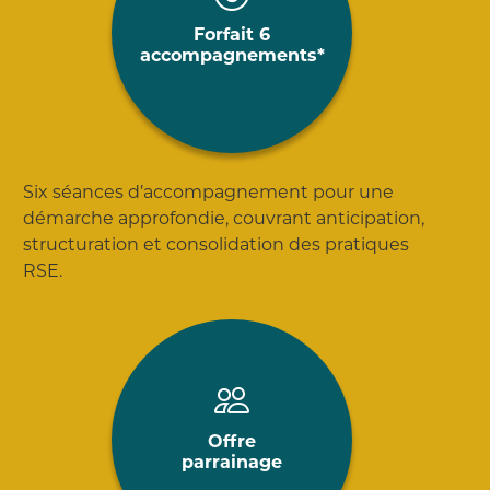
Forfait 6
accompagnements*
Six séances d’accompagnement pour une
démarche approfondie, couvrant anticipation,
structuration et consolidation des pratiques
RSE.
Offre
parrainage