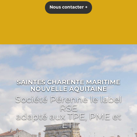
Nous contacter +
SAINTES CHARENTE MARITIME
NOUVELLE AQUITAINE
Société Pérenne le label
RSE
adapté aux TPE, PME et
ETI